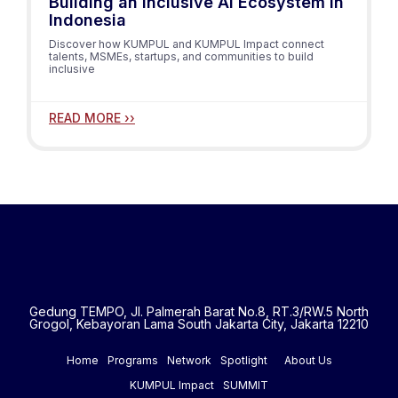
Building an Inclusive AI Ecosystem in
Indonesia
Discover how KUMPUL and KUMPUL Impact connect
talents, MSMEs, startups, and communities to build
inclusive
READ MORE ››
Gedung TEMPO, Jl. Palmerah Barat No.8, RT.3/RW.5 North
Grogol, Kebayoran Lama South Jakarta City, Jakarta 12210
Home
Programs
Network
Spotlight
About Us
KUMPUL Impact
SUMMIT